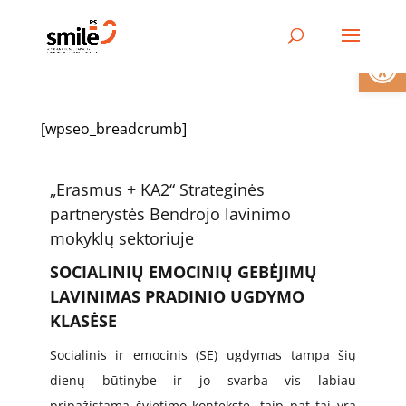
Open
[wpseo_breadcrumb]
„Erasmus + KA2“ Strateginės
partnerystės Bendrojo lavinimo
mokyklų sektoriuje
SOCIALINIŲ EMOCINIŲ GEBĖJIMŲ
LAVINIMAS PRADINIO UGDYMO
KLASĖSE
Socialinis ir emocinis (SE) ugdymas tampa šių
dienų būtinybe ir jo svarba vis labiau
pripažįstama švietimo kontekste, taip pat tai yra