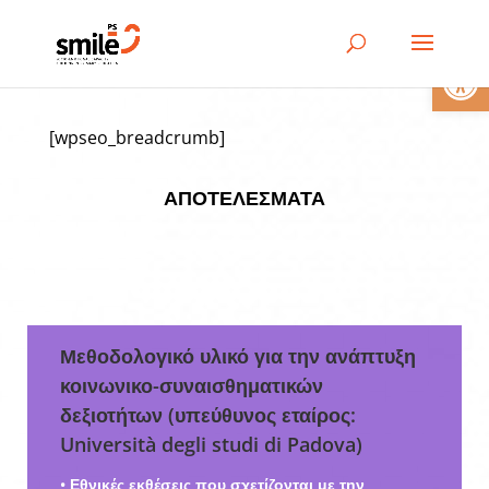
Ανοίξτε 
[wpseo_breadcrumb]
ΑΠΟΤΕΛΈΣΜΑΤΑ
Μεθοδολογικό υλικό για την ανάπτυξη
κοινωνικο-συναισθηματικών
δεξιοτήτων (υπεύθυνος εταίρος:
Università degli studi di Padova)
• Εθνικές εκθέσεις που σχετίζονται με την