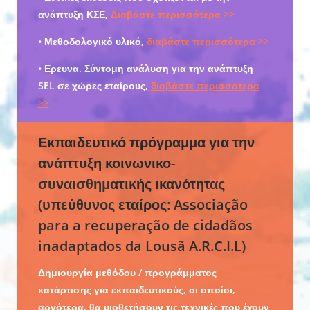
ανάπτυξη ΚΣΕ,
Διαβάστε περισσότερα >>
• Μεθοδολογικό υλικό,
διαβάστε περισσότερα >>
• Ερευνα. Σύντομη ανάλυση για την ανάπτυξη
SEL σε χώρες εταίρους,
διαβάστε περισσότερα
>>
Εκπαιδευτικό πρόγραμμα για την
ανάπτυξη κοινωνικο-
συναισθηματικής ικανότητας
(υπεύθυνος εταίρος: Associação
para a recuperação de cidadãos
inadaptados da Lousã A.R.C.I.L)
Δημιουργία μεθόδου / προγράμματος
κατάρτισης για εκπαιδευτικούς, οι οποίοι,
αργότερα, θα υιοθετήσουν τις τεχνικές που έχουν